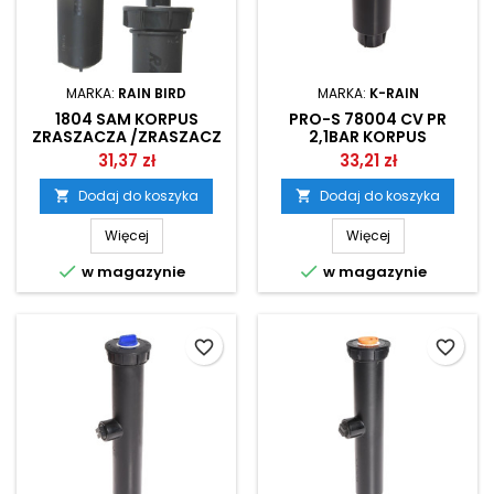
MARKA:
RAIN BIRD
MARKA:
K-RAIN
1804 SAM KORPUS
PRO-S 78004 CV PR
ZRASZACZA /ZRASZACZ
2,1BAR KORPUS
STATYCZNY RAIN BIRD
ZRASZACZA /ZRASZACZ
31,37 zł
33,21 zł
STATYCZNY K-RAIN
Dodaj do koszyka
Dodaj do koszyka


Więcej
Więcej


w magazynie
w magazynie
favorite_border
favorite_border