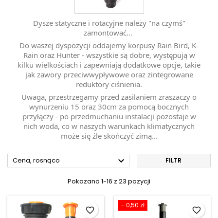
Dysze statyczne i rotacyjne należy "na czymś"
zamontować...
Do waszej dyspozycji oddajemy korpusy Rain Bird, K-
Rain oraz Hunter - wszystkie są dobre, występują w
kilku wielkościach i zapewniają dodatkowe opcje, takie
jak zawory przeciwwypływowe oraz zintegrowane
reduktory ciśnienia.
Uwaga, przestrzegamy przed zasilaniem zraszaczy o
wynurzeniu 15 oraz 30cm za pomocą bocznych
przyłączy - po przedmuchaniu instalacji pozostaje w
nich woda, co w naszych warunkach klimatycznych
może się źle skończyć zimą...

Cena, rosnąco
FILTR
Pokazano 1-16 z 23 pozycji
- 0,50 zł
favorite_border
favorite_border