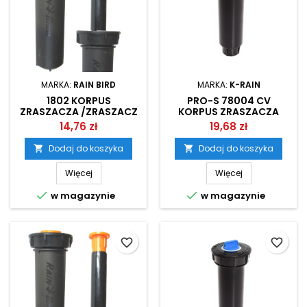
MARKA:
RAIN BIRD
MARKA:
K-RAIN
1802 KORPUS
PRO-S 78004 CV
ZRASZACZA /ZRASZACZ
KORPUS ZRASZACZA
STATYCZNY RAIN BIRD
/ZRASZACZ STATYCZNY
14,76 zł
19,68 zł
K-RAIN
Dodaj do koszyka
Dodaj do koszyka


Więcej
Więcej


w magazynie
w magazynie
favorite_border
favorite_border