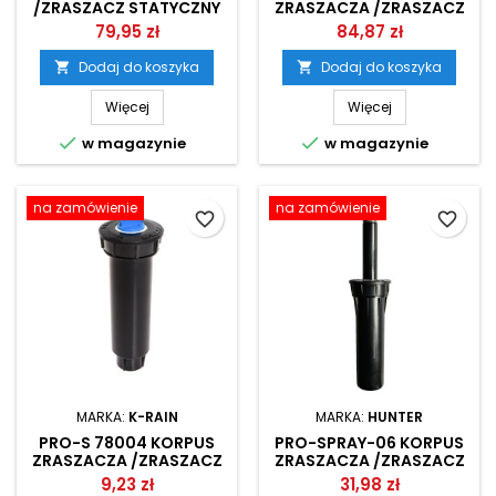
/ZRASZACZ STATYCZNY
ZRASZACZA /ZRASZACZ
RAIN BIRD
STATYCZNY K-RAIN
79,95 zł
84,87 zł
Dodaj do koszyka
Dodaj do koszyka


Więcej
Więcej


w magazynie
w magazynie
na zamówienie
na zamówienie
favorite_border
favorite_border
MARKA:
K-RAIN
MARKA:
HUNTER
PRO-S 78004 KORPUS
PRO-SPRAY-06 KORPUS
ZRASZACZA /ZRASZACZ
ZRASZACZA /ZRASZACZ
STATYCZNY K-RAIN
STATYCZNY HUNTER
9,23 zł
31,98 zł