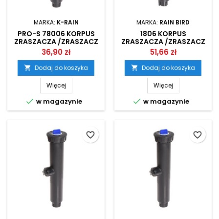
MARKA:
K-RAIN
MARKA:
RAIN BIRD
PRO-S 78006 KORPUS
1806 KORPUS
ZRASZACZA /ZRASZACZ
ZRASZACZA /ZRASZACZ
STATYCZNY K-RAIN
STATYCZNY RAIN BIRD
36,90 zł
51,66 zł
Dodaj do koszyka
Dodaj do koszyka


Więcej
Więcej


w magazynie
w magazynie
favorite_border
favorite_border