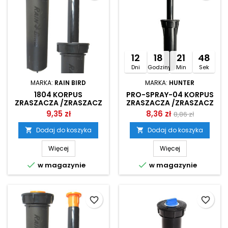
12
18
21
47
Dni
Godziny
Min
Sek
MARKA:
RAIN BIRD
MARKA:
HUNTER
1804 KORPUS
PRO-SPRAY-04 KORPUS
ZRASZACZA /ZRASZACZ
ZRASZACZA /ZRASZACZ
STATYCZNY RAIN BIRD
STATYCZNY HUNTER
9,35 zł
8,36 zł
8,86 zł
Dodaj do koszyka
Dodaj do koszyka


Więcej
Więcej


w magazynie
w magazynie
favorite_border
favorite_border