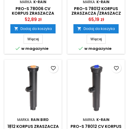
MARKA:
K-RAIN
MARKA:
K-RAIN
PRO-S 78006 CV
PRO-S 78012 KORPUS
KORPUS ZRASZACZA
ZRASZACZA /ZRASZACZ
/ZRASZACZ STATYCZNY
STATYCZNY K-RAIN
52,89 zł
65,19 zł
K-RAIN
Dodaj do koszyka
Dodaj do koszyka


Więcej
Więcej


w magazynie
w magazynie
favorite_border
favorite_border
MARKA:
RAIN BIRD
MARKA:
K-RAIN
1812 KORPUS ZRASZACZA
PRO-S 78012 CV KORPUS