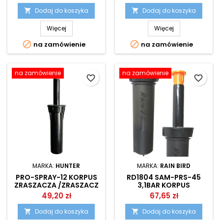
Dodaj do koszyka
Dodaj do koszyka


Więcej
Więcej


na zamówienie
na zamówienie
na zamówienie
na zamówienie
favorite_border
favorite_border
MARKA:
HUNTER
MARKA:
RAIN BIRD
PRO-SPRAY-12 KORPUS
RD1804 SAM-PRS-45
ZRASZACZA /ZRASZACZ
3,1BAR KORPUS
STATYCZNY HUNTER
ZRASZACZA /ZRASZACZ
49,20 zł
67,65 zł
STATYCZNY RAIN BIRD
Dodaj do koszyka
Dodaj do koszyka

