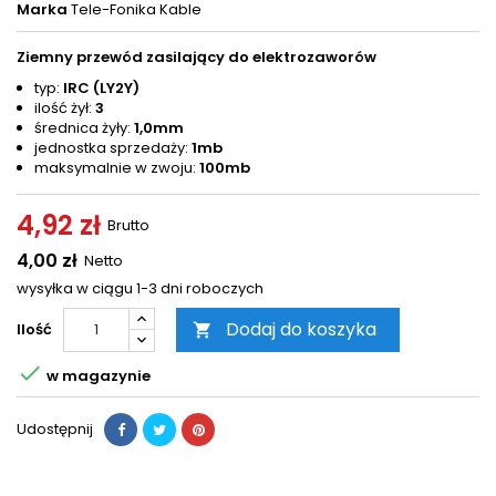
Marka
Tele-Fonika Kable
Ziemny przewód zasilający do elektrozaworów
typ:
IRC (LY2Y)
ilość żył:
3
średnica żyły:
1,0mm
jednostka sprzedaży:
1mb
maksymalnie w zwoju:
100mb
4,92 zł
Brutto
4,00 zł
Netto
wysyłka w ciągu 1-3 dni roboczych
Dodaj do koszyka
Ilość


w magazynie
Udostępnij