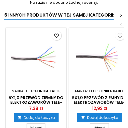
Na razie nie dodano żadnej recenzji.
6 INNYCH PRODUKTÓW W TEJ SAMEJ KATEGORII:
>
<
favorite_border
favorite_border
MARKA:
TELE-FONIKA KABLE
MARKA:
TELE-FONIKA KABLE
5X1,0 PRZEWÓD ZIEMNY DO
9X1,0 PRZEWÓD ZIEMNY DO
ELEKTROZAWORÓW TELE-
ELEKTROZAWORÓW TELE-
FONIKA KABLE
FONIKA KABLE
7,38 zł
12,92 zł
Dodaj do koszyka
Dodaj do koszyka


Więcej
Więcej