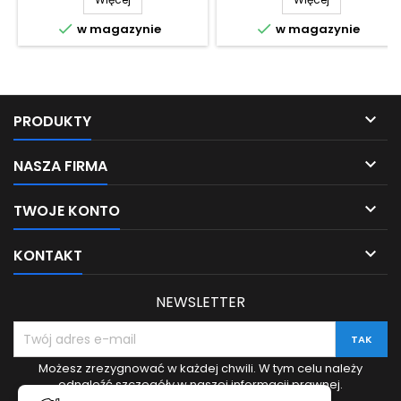


w magazynie
w magazynie

PRODUKTY

NASZA FIRMA

TWOJE KONTO

KONTAKT
NEWSLETTER
Możesz zrezygnować w każdej chwili. W tym celu należy
odnaleźć szczegóły w naszej informacji prawnej.