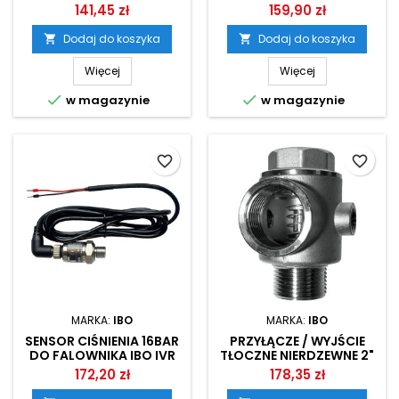
1.1/2" Z ZAWOREM
9/10, IPRO IVR 11,
141,45 zł
159,90 zł
ZWROTNYM IBO
OMNIGENA FPC/PCF, IMF
EASY/EASY 2...
Dodaj do koszyka
Dodaj do koszyka


Więcej
Więcej


w magazynie
w magazynie
favorite_border
favorite_border
MARKA:
IBO
MARKA:
IBO
SENSOR CIŚNIENIA 16BAR
PRZYŁĄCZE / WYJŚCIE
DO FALOWNIKA IBO IVR
TŁOCZNE NIERDZEWNE 2"
9/10, IPRO IVR 11,
Z ZAWOREM ZWROTNYM
172,20 zł
178,35 zł
OMNIGENA FPC/PCF, IMF
IBO
EASY/EASY 2...