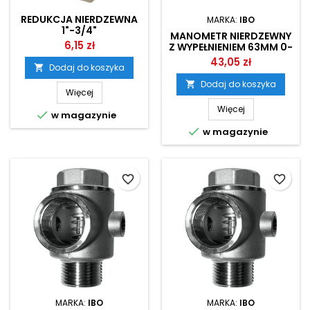
REDUKCJA NIERDZEWNA
MARKA:
IBO
1"-3/4"
MANOMETR NIERDZEWNY
6,15 zł
Z WYPEŁNIENIEM 63MM 0-
10BAR 1/4" IBO
43,05 zł
Dodaj do koszyka

Dodaj do koszyka

Więcej
Więcej

w magazynie

w magazynie
favorite_border
favorite_border
MARKA:
IBO
MARKA:
IBO