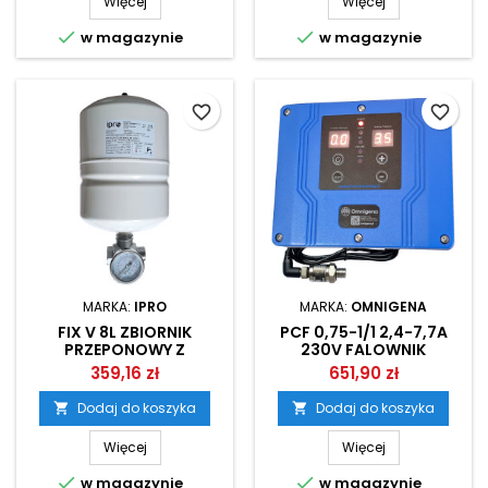
Więcej
Więcej


w magazynie
w magazynie
favorite_border
favorite_border
MARKA:
IPRO
MARKA:
OMNIGENA
FIX V 8L ZBIORNIK
PCF 0,75-1/1 2,4-7,7A
PRZEPONOWY Z
230V FALOWNIK
PRZYŁĄCZEM I
INWERTER OMNIGENA
359,16 zł
651,90 zł
MANOMETREM DO
FALOWNIKA
Dodaj do koszyka
Dodaj do koszyka


Więcej
Więcej


w magazynie
w magazynie