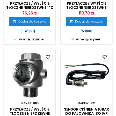
PRZYŁĄCZE / WYJŚCIE
PRZYŁĄCZE / WYJŚCIE
TŁOCZNE NIERDZEWNE 1" Z
TŁOCZNE NIERDZEWNE
ZAWOREM ZWROTNYM
1.1/4" Z ZAWOREM
76,26 zł
110,70 zł
IBO
ZWROTNYM IBO
Dodaj do koszyka
Dodaj do koszyka


Więcej
Więcej


w magazynie
w magazynie
favorite_border
favorite_border
MARKA:
IBO
MARKA:
IBO
PRZYŁĄCZE / WYJŚCIE
SENSOR CIŚNIENIA 10BAR
TŁOCZNE NIERDZEWNE
DO FALOWNIKA IBO IVR