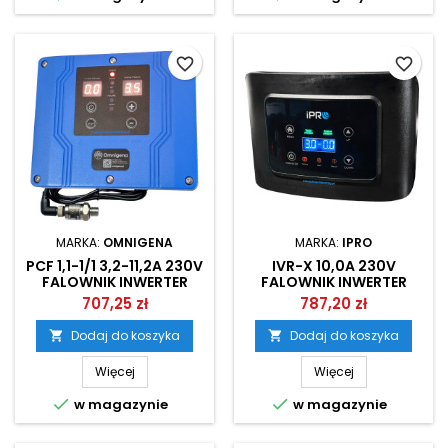
favorite_border
favorite_border
MARKA:
OMNIGENA
MARKA:
IPRO
PCF 1,1-1/1 3,2-11,2A 230V
IVR-X 10,0A 230V
FALOWNIK INWERTER
FALOWNIK INWERTER
OMNIGENA
IPRO
707,25 zł
787,20 zł
Dodaj do koszyka
Dodaj do koszyka


Więcej
Więcej


w magazynie
w magazynie