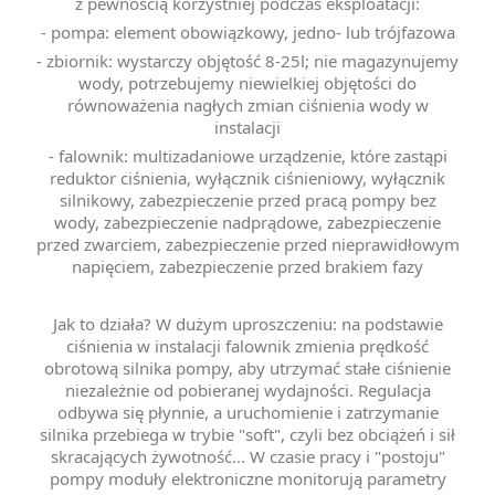
z pewnością korzystniej podczas eksploatacji:
- pompa: element obowiązkowy, jedno- lub trójfazowa
- zbiornik: wystarczy objętość 8-25l; nie magazynujemy
wody, potrzebujemy niewielkiej objętości do
równoważenia nagłych zmian ciśnienia wody w
instalacji
- falownik: multizadaniowe urządzenie, które zastąpi
reduktor ciśnienia, wyłącznik ciśnieniowy,
wyłącznik
silnikowy,
zabezpieczenie przed pracą pompy bez
wody,
zabezpieczenie nadprądowe,
zabezpieczenie
przed zwarciem,
zabezpieczenie przed nieprawidłowym
napięciem,
zabezpieczenie przed brakiem fazy
Jak to działa? W dużym uproszczeniu: na podstawie
ciśnienia w instalacji falownik zmienia prędkość
obrotową silnika pompy, aby utrzymać stałe ciśnienie
niezależnie od pobieranej wydajności. Regulacja
odbywa się płynnie, a uruchomienie i zatrzymanie
silnika przebiega w trybie "soft", czyli bez obciążeń i sił
skracających żywotność... W czasie pracy i "postoju"
pompy moduły elektroniczne monitorują parametry