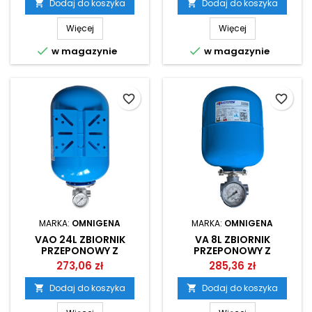
Dodaj do koszyka
Dodaj do koszyka


Więcej
Więcej


w magazynie
w magazynie
favorite_border
favorite_border
MARKA:
OMNIGENA
MARKA:
OMNIGENA
VAO 24L ZBIORNIK
VA 8L ZBIORNIK
PRZEPONOWY Z
PRZEPONOWY Z
PRZYŁĄCZEM I
PRZYŁĄCZEM I
273,06 zł
285,36 zł
MANOMETREM DO
MANOMETREM DO
FALOWNIKA
FALOWNIKA
Dodaj do koszyka
Dodaj do koszyka

