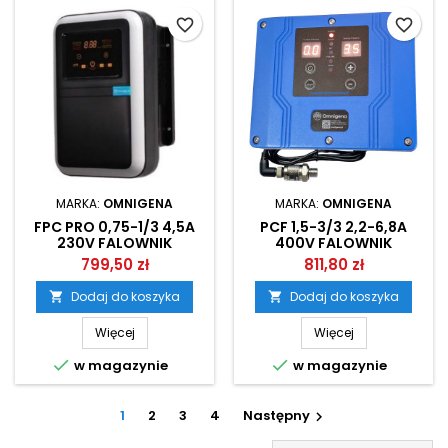
favorite_border
favorite_border
MARKA:
OMNIGENA
MARKA:
OMNIGENA
FPC PRO 0,75-1/3 4,5A
PCF 1,5-3/3 2,2-6,8A
230V FALOWNIK
400V FALOWNIK
INWERTER OMNIGENA
INWERTER OMNIGENA
799,50 zł
811,80 zł
Dodaj do koszyka
Dodaj do koszyka


Więcej
Więcej


w magazynie
w magazynie
1
2
3
4
Następny
