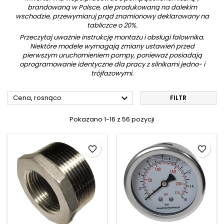
brandowaną w Polsce, ale produkowaną na dalekim
wschodzie, przewymiaruj prąd znamionowy deklarowany na
tabliczce o 20%.
Przeczytaj uważnie instrukcję montażu i obsługi falownika.
Niektóre modele wymagają zmiany ustawień przed
pierwszym uruchomieniem pompy, ponieważ posiadają
oprogramowanie identyczne dla pracy z silnikami jedno- i
trójfazowymi.

Cena, rosnąco
FILTR
Pokazano 1-16 z 56 pozycji
favorite_border
favorite_border