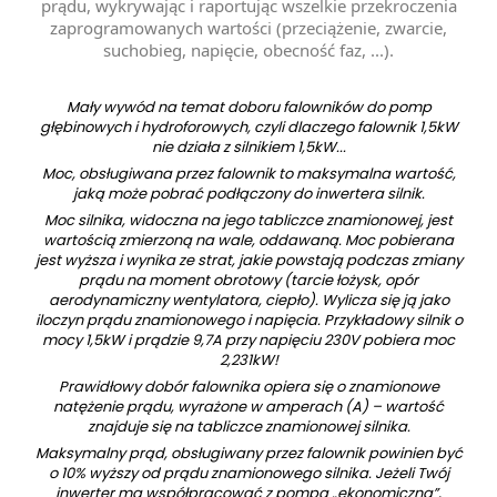
prądu, wykrywając i raportując wszelkie przekroczenia
zaprogramowanych wartości (przeciążenie, zwarcie,
suchobieg, napięcie, obecność faz, ...).
Mały wywód na temat doboru falowników do pomp
głębinowych i hydroforowych, czyli dlaczego falownik 1,5kW
nie działa z silnikiem 1,5kW...
Moc, obsługiwana przez falownik to maksymalna wartość,
jaką może pobrać podłączony do inwertera silnik.
Moc silnika, widoczna na jego tabliczce znamionowej, jest
wartością zmierzoną na wale, oddawaną. Moc pobierana
jest wyższa i wynika ze strat, jakie powstają podczas zmiany
prądu na moment obrotowy (tarcie łożysk, opór
aerodynamiczny
wentylatora, ciepło). Wylicza się ją jako
iloczyn prądu znamionowego i napięcia. Przykładowy silnik o
mocy 1,5kW i prądzie 9,7A przy napięciu 230V pobiera moc
2,231kW!
Prawidłowy dobór falownika opiera się o znamionowe
natężenie prądu, wyrażone w amperach (A) – wartość
znajduje się na tabliczce znamionowej silnika.
Maksymalny prąd, obsługiwany przez falownik powinien być
o 10% wyższy od prądu znamionowego silnika. Jeżeli Twój
inwerter ma współpracować z pompą „ekonomiczną”,