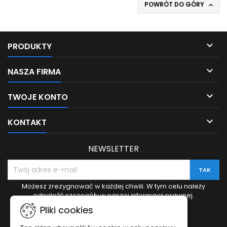
POWRÓT DO GÓRY


PRODUKTY

NASZA FIRMA

TWOJE KONTO

KONTAKT
NEWSLETTER
Możesz zrezygnować w każdej chwili. W tym celu należy
odnaleźć szczegóły w naszej informacji prawnej.
Pliki cookies