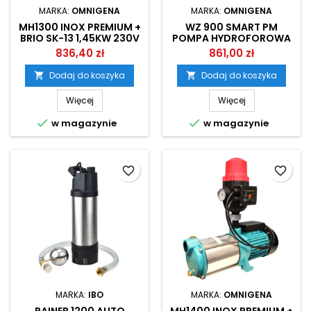
MARKA:
OMNIGENA
MARKA:
OMNIGENA
MH1300 INOX PREMIUM +
WZ 900 SMART PM
BRIO SK-13 1,45KW 230V
POMPA HYDROFOROWA
ZESTAW HYDROFOROWY
Z FALOWNIKIEM
836,40 zł
861,00 zł
OMNIGENA
OMNIGENA
Dodaj do koszyka
Dodaj do koszyka


Więcej
Więcej


w magazynie
w magazynie
favorite_border
favorite_border
MARKA:
IBO
MARKA:
OMNIGENA