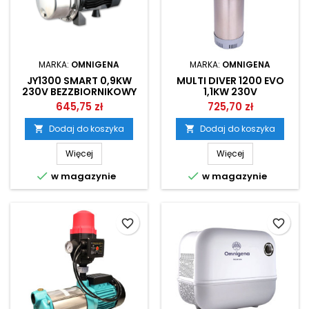
MARKA:
OMNIGENA
MARKA:
OMNIGENA
JY1300 SMART 0,9KW
MULTI DIVER 1200 EVO
230V BEZZBIORNIKOWY
1,1KW 230V
ZESTAW HYDROFOROWY
AUTOMATYCZNA POMPA
645,75 zł
725,70 zł
OMNIGENA
ZATAPIALNA OMNIGENA
Dodaj do koszyka
Dodaj do koszyka


Więcej
Więcej


w magazynie
w magazynie
favorite_border
favorite_border