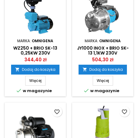
MARKA:
OMNIGENA
MARKA:
OMNIGENA
WZ250 + BRIO SK-13
JY1000 INOX + BRIO SK-
0,25KW 230V
13 1,1KW 230V
BEZZBIORNIKOWY
BEZZBIORNIKOWY
344,40 zł
504,30 zł
ZESTAW HYDROFOROWY
ZESTAW HYDROFOROWY
OMNIGENA
OMNIGENA
Dodaj do koszyka
Dodaj do koszyka


Więcej
Więcej


w magazynie
w magazynie
favorite_border
favorite_border