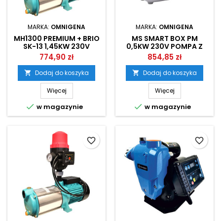
MARKA:
OMNIGENA
MARKA:
OMNIGENA
MH1300 PREMIUM + BRIO
MS SMART BOX PM
SK-13 1,45KW 230V
0,5KW 230V POMPA Z
ZESTAW HYDROFOROWY
FALOWNIKIEM DO
774,90 zł
854,85 zł
OMNIGENA
PODNOSZENIA CIŚNIENIA
OMNIGENA
Dodaj do koszyka
Dodaj do koszyka


Więcej
Więcej


w magazynie
w magazynie
favorite_border
favorite_border