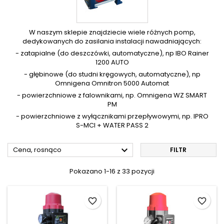
W naszym sklepie znajdziecie wiele różnych pomp,
dedykowanych do zasilania instalacji nawadniających:
- zatapialne (do deszczówki, automatyczne), np IBO Rainer
1200 AUTO
- głębinowe (do studni kręgowych, automatyczne), np
Omnigena Omnitron 5000 Automat
- powierzchniowe z falownikami, np. Omnigena WZ SMART
PM
- powierzchniowe z wyłącznikami przepływowymi, np. IPRO
S-MCI + WATER PASS 2

Cena, rosnąco
FILTR
Pokazano 1-16 z 33 pozycji
favorite_border
favorite_border