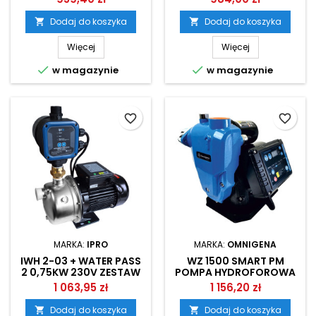
PODNOSZENIA CIŚNIENIA
OMNIGENA
OMNIGENA
Dodaj do koszyka
Dodaj do koszyka


Więcej
Więcej


w magazynie
w magazynie
favorite_border
favorite_border
MARKA:
IPRO
MARKA:
OMNIGENA
IWH 2-03 + WATER PASS
WZ 1500 SMART PM
2 0,75KW 230V ZESTAW
POMPA HYDROFOROWA
HYDROFOROWY IPRO
Z FALOWNIKIEM
1 063,95 zł
1 156,20 zł
OMNIGENA
Dodaj do koszyka
Dodaj do koszyka

