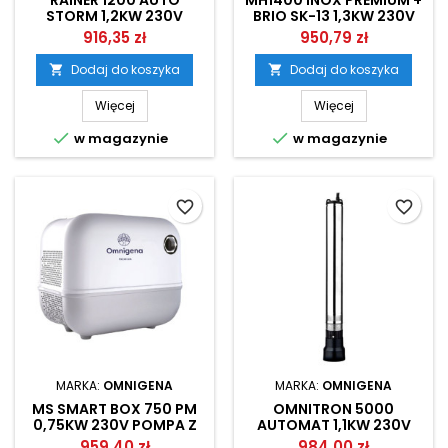
RAINER 1200 AUTO
MH1400 INOX PREMIUM +
STORM 1,2KW 230V
BRIO SK-13 1,3KW 230V
AUTOMATYCZNA POMPA
ZESTAW HYDROFOROWY
916,35 zł
950,79 zł
ZATAPIALNA IBO
OMNIGENA
Dodaj do koszyka
Dodaj do koszyka


Więcej
Więcej


w magazynie
w magazynie
favorite_border
favorite_border
MARKA:
OMNIGENA
MARKA:
OMNIGENA
MS SMART BOX 750 PM
OMNITRON 5000
0,75KW 230V POMPA Z
AUTOMAT 1,1KW 230V
FALOWNIKIEM DO
POMPA GŁĘBINOWA
959,40 zł
984,00 zł