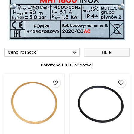

Cena, rosnąco
FILTR
Pokazano 1-16 z 124 pozycji
favorite_border
favorite_border