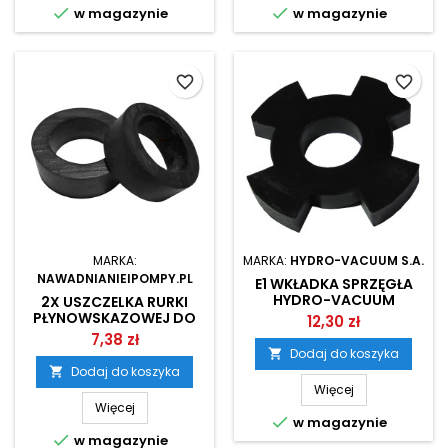


w magazynie
w magazynie
favorite_border
favorite_border
MARKA:
MARKA:
HYDRO-VACUUM S.A.
NAWADNIANIEIPOMPY.PL
E1 WKŁADKA SPRZĘGŁA
HYDRO-VACUUM
2X USZCZELKA RURKI
PŁYNOWSKAZOWEJ DO
12,30 zł
ZBIORNIKA
7,38 zł
HYDROFOROWEGO
Dodaj do koszyka

Dodaj do koszyka

Więcej
Więcej

w magazynie

w magazynie