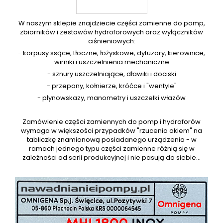
W naszym sklepie znajdziecie części zamienne do pomp,
zbiorników i zestawów hydroforowych oraz wyłączników
ciśnieniowych:
- korpusy ssące, tłoczne, łożyskowe, dyfuzory, kierownice,
wirniki i uszczelnienia mechaniczne
- sznury uszczelniające, dławiki i dociski
- przepony, kołnierze, króćce i "wentyle"
- płynowskazy, manometry i uszczelki włazów
Zamówienie części zamiennych do pomp i hydroforów
wymaga w większości przypadków "rzucenia okiem" na
tabliczkę znamionową posiadanego urządzenia - w
ramach jednego typu części zamienne różnią się w
zależności od serii produkcyjnej i nie pasują do siebie...