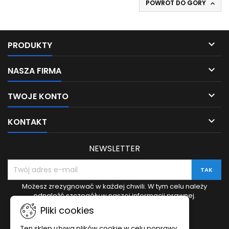
POWRÓT DO GÓRY


PRODUKTY

NASZA FIRMA

TWOJE KONTO

KONTAKT
NEWSLETTER
Możesz zrezygnować w każdej chwili. W tym celu należy
odnaleźć szczegóły w naszej informacji prawnej.
Pliki cookies
Ten sklep używa plików cookie w celu poprawy