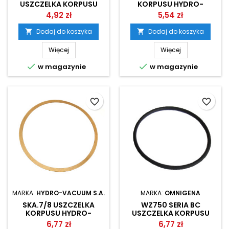
USZCZELKA KORPUSU
KORPUSU HYDRO-
POMPY OMNIGENA
VACUUM
4,92 zł
5,54 zł
Dodaj do koszyka
Dodaj do koszyka


Więcej
Więcej


w magazynie
w magazynie
favorite_border
favorite_border
MARKA:
HYDRO-VACUUM S.A.
MARKA:
OMNIGENA
SKA.7/8 USZCZELKA
WZ750 SERIA BC
KORPUSU HYDRO-
USZCZELKA KORPUSU
VACUUM
POMPY OMNIGENA
6,77 zł
6,77 zł