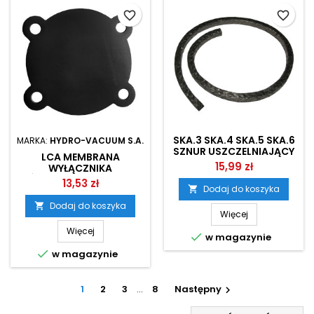
favorite_border
favorite_border
SKA.3 SKA.4 SKA.5 SKA.6
MARKA:
HYDRO-VACUUM S.A.
SZNUR USZCZELNIAJĄCY
LCA MEMBRANA
6X6 GRAFIT + PTFE
15,99 zł
WYŁĄCZNIKA
CIŚNIENIOWEGO HYDRO-
13,53 zł
Dodaj do koszyka
VACUUM

Dodaj do koszyka

Więcej
Więcej

w magazynie

w magazynie
1
2
3
…
8
Następny
