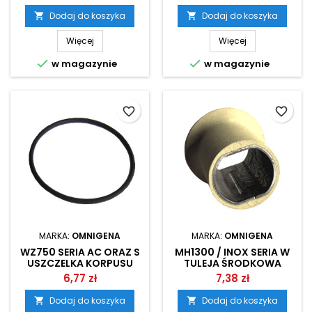
Dodaj do koszyka
Dodaj do koszyka


Więcej
Więcej


w magazynie
w magazynie
favorite_border
favorite_border
MARKA:
OMNIGENA
MARKA:
OMNIGENA
WZ750 SERIA AC ORAZ S
MH1300 / INOX SERIA W
USZCZELKA KORPUSU
TULEJA ŚRODKOWA
POMPY OMNIGENA
WIRNIKA OMNIGENA
6,77 zł
7,38 zł
Dodaj do koszyka
Dodaj do koszyka

