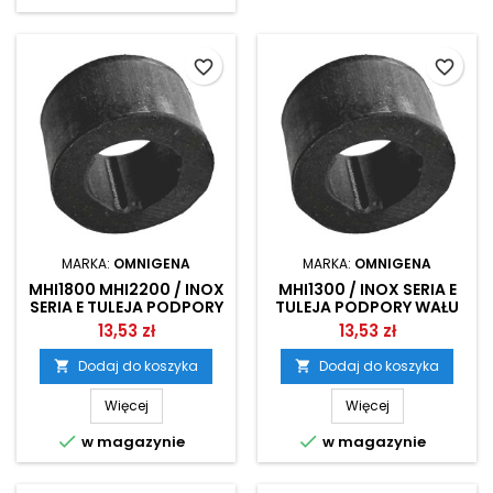
favorite_border
favorite_border
MARKA:
OMNIGENA
MARKA:
OMNIGENA
MHI1800 MHI2200 / INOX
MHI1300 / INOX SERIA E
SERIA E TULEJA PODPORY
TULEJA PODPORY WAŁU
WAŁU OMNIGENA
OMNIGENA
13,53 zł
13,53 zł
Dodaj do koszyka
Dodaj do koszyka


Więcej
Więcej


w magazynie
w magazynie