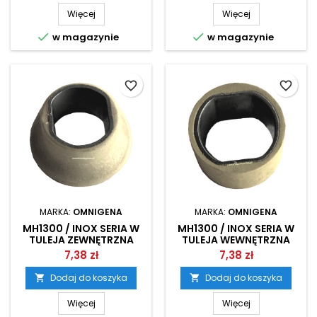
Więcej
Więcej


w magazynie
w magazynie
favorite_border
favorite_border
MARKA:
OMNIGENA
MARKA:
OMNIGENA
MH1300 / INOX SERIA W
MH1300 / INOX SERIA W
TULEJA ZEWNĘTRZNA
TULEJA WEWNĘTRZNA
WIRNIKA OMNIGENA
WIRNIKA OMNIGENA
7,38 zł
7,38 zł
Dodaj do koszyka
Dodaj do koszyka


Więcej
Więcej