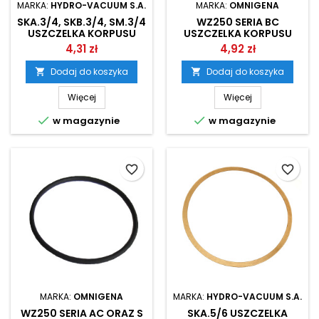
MARKA:
HYDRO-VACUUM S.A.
MARKA:
OMNIGENA
SKA.3/4, SKB.3/4, SM.3/4
WZ250 SERIA BC
USZCZELKA KORPUSU
USZCZELKA KORPUSU
HYDRO-VACUUM
POMPY OMNIGENA
4,31 zł
4,92 zł
Dodaj do koszyka
Dodaj do koszyka


Więcej
Więcej


w magazynie
w magazynie
favorite_border
favorite_border
MARKA:
OMNIGENA
MARKA:
HYDRO-VACUUM S.A.
WZ250 SERIA AC ORAZ S
SKA.5/6 USZCZELKA