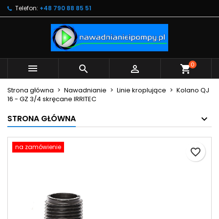
Telefon:
+48 790 88 85 51
×
×
×
Moje listy życzeń
Utwórz listę życzeń
Zaloguj się
Utwórz nową listę
add_circle_outline
Musisz być zalogowany by zapisać produkty na
Nazwa listy życzeń
swojej liście życzeń.
0



shopping_cart
Anuluj
Zaloguj się
Strona główna
Nawadnianie
Linie kroplujące
Kolano QJ
Anuluj
Utwórz listę życzeń
16 - GZ 3/4 skręcane IRRITEC
STRONA GŁÓWNA
na zamówienie
favorite_border