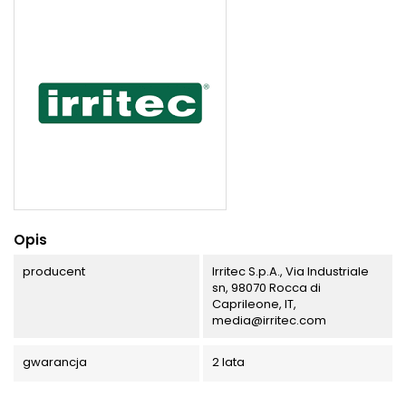
Opis
producent
Irritec S.p.A., Via Industriale
sn, 98070 Rocca di
Caprileone, IT,
media@irritec.com
gwarancja
2 lata