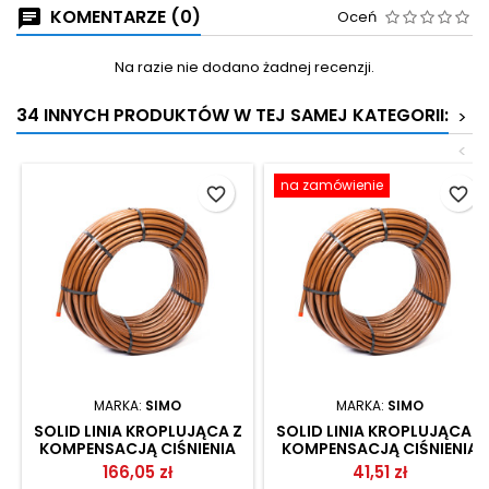
KOMENTARZE (0)
Oceń
Na razie nie dodano żadnej recenzji.
34 INNYCH PRODUKTÓW W TEJ SAMEJ KATEGORII:
>
<
na zamówienie
favorite_border
favorite_border
MARKA:
SIMO
MARKA:
SIMO
SOLID LINIA KROPLUJĄCA Z
SOLID LINIA KROPLUJĄCA Z
KOMPENSACJĄ CIŚNIENIA
KOMPENSACJĄ CIŚNIENIA
SIMO
25M SIMO
166,05 zł
41,51 zł