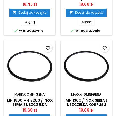
ZWROTNY OMNIGENA
USZCZELKA KORPUSU
18,45 zł
19,68 zł
POMPY OMNIGENA
Dodaj do koszyka
Dodaj do koszyka


Więcej
Więcej


w magazynie
w magazynie
favorite_border
favorite_border
MARKA:
OMNIGENA
MARKA:
OMNIGENA
MHI1800 MHI2200 / INOX
MHI1300 / INOX SERIA E
SERIA E USZCZELKA
USZCZELKA KORPUSU
KORPUSU POMPY
POMPY OMNIGENA
19,68 zł
19,68 zł
OMNIGENA