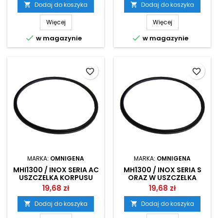
Dodaj do koszyka
Dodaj do koszyka


Więcej
Więcej


w magazynie
w magazynie
favorite_border
favorite_border
MARKA:
OMNIGENA
MARKA:
OMNIGENA
MHI1300 / INOX SERIA AC
MH1300 / INOX SERIA S
USZCZELKA KORPUSU
ORAZ W USZCZELKA
POMPY OMNIGENA
KORPUSU POMPY
19,68 zł
19,68 zł
OMNIGENA
Dodaj do koszyka
Dodaj do koszyka

