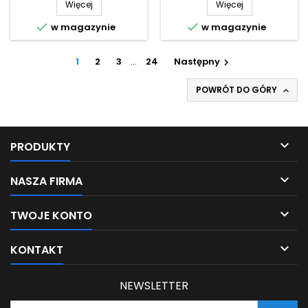
Więcej
Więcej


w magazynie
w magazynie
1
2
3
…
24
Następny

POWRÓT DO GÓRY


PRODUKTY

NASZA FIRMA

TWOJE KONTO

KONTAKT
NEWSLETTER