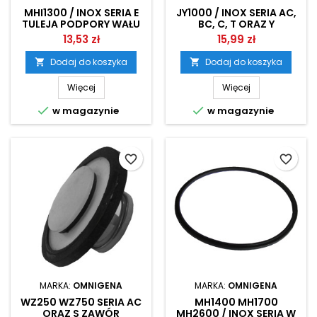
MHI1300 / INOX SERIA E
JY1000 / INOX SERIA AC,
TULEJA PODPORY WAŁU
BC, C, T ORAZ Y
OMNIGENA
USZCZELKA KORPUSU
13,53 zł
15,99 zł
POMPY OMNIGENA
Dodaj do koszyka
Dodaj do koszyka


Więcej
Więcej


w magazynie
w magazynie
favorite_border
favorite_border
MARKA:
OMNIGENA
MARKA:
OMNIGENA
WZ250 WZ750 SERIA AC
MH1400 MH1700
ORAZ S ZAWÓR
MH2600 / INOX SERIA W