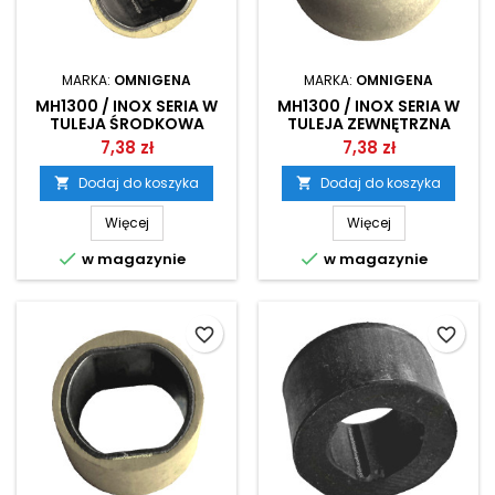
MARKA:
OMNIGENA
MARKA:
OMNIGENA
MH1300 / INOX SERIA W
MH1300 / INOX SERIA W
TULEJA ŚRODKOWA
TULEJA ZEWNĘTRZNA
WIRNIKA OMNIGENA
WIRNIKA OMNIGENA
7,38 zł
7,38 zł
Dodaj do koszyka
Dodaj do koszyka


Więcej
Więcej


w magazynie
w magazynie
favorite_border
favorite_border