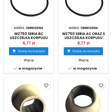
MARKA:
OMNIGENA
MARKA:
OMNIGENA
WZ750 SERIA BC
WZ750 SERIA AC ORAZ S
USZCZELKA KORPUSU
USZCZELKA KORPUSU
POMPY OMNIGENA
POMPY OMNIGENA
6,77 zł
6,77 zł
Dodaj do koszyka
Dodaj do koszyka


Więcej
Więcej


w magazynie
w magazynie
favorite_border
favorite_border