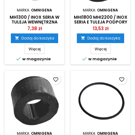
MARKA:
OMNIGENA
MARKA:
OMNIGENA
MH1300 / INOX SERIA W
MHI1800 MHI2200 / INOX
TULEJA WEWNĘTRZNA
SERIA E TULEJA PODPORY
WIRNIKA OMNIGENA
WAŁU OMNIGENA
7,38 zł
13,53 zł
Dodaj do koszyka
Dodaj do koszyka


Więcej
Więcej


w magazynie
w magazynie
favorite_border
favorite_border
MARKA:
OMNIGENA
MARKA:
OMNIGENA