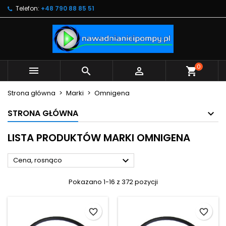
Telefon:
+48 790 88 85 51
×
×
×
×
Moje listy życzeń
((modalTitle))
Utwórz listę życzeń
Zaloguj się
Utwórz nową listę
add_circle_outline
((confirmMessage))
Musisz być zalogowany by zapisać produkty na
Nazwa listy życzeń
swojej liście życzeń.
0



shopping_cart
((cancelText))
((modalDeleteText))
Anuluj
Zaloguj się
Strona główna
Marki
Omnigena
Anuluj
Utwórz listę życzeń
STRONA GŁÓWNA
LISTA PRODUKTÓW MARKI OMNIGENA

Cena, rosnąco
Pokazano 1-16 z 372 pozycji
favorite_border
favorite_border