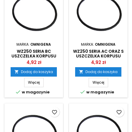
MARKA:
OMNIGENA
MARKA:
OMNIGENA
WZ250 SERIA BC
WZ250 SERIA AC ORAZ S
USZCZELKA KORPUSU
USZCZELKA KORPUSU
POMPY OMNIGENA
POMPY OMNIGENA
4,92 zł
4,92 zł
Dodaj do koszyka
Dodaj do koszyka


Więcej
Więcej


w magazynie
w magazynie
favorite_border
favorite_border