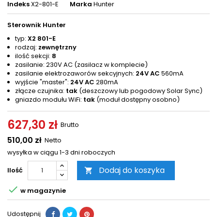
Indeks
X2-801-E
Marka
Hunter
Sterownik Hunter
typ:
X2 801-E
rodzaj:
zewnętrzny
ilość sekcji:
8
zasilanie: 230V AC (zasilacz w komplecie)
zasilanie elektrozaworów sekcyjnych:
24V AC
560mA
wyjście "master":
24V AC
280mA
złącze czujnika:
tak
(deszczowy lub pogodowy Solar Sync)
gniazdo modułu WiFi:
tak
(moduł dostępny osobno)
627,30 zł
Brutto
510,00 zł
Netto
wysyłka w ciągu 1-3 dni roboczych
Dodaj do koszyka
Ilość


w magazynie
Udostępnij