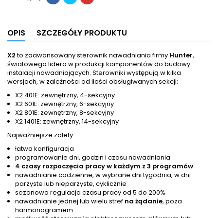
OPIS
SZCZEGÓŁY PRODUKTU
X2
to zaawansowany sterownik nawadniania firmy
Hunter
,
światowego lidera w produkcji komponentów do budowy
instalacji nawadniających.
Sterowniki występują w kilka
wersjach, w zależności od ilości obsługiwanych sekcji:
X2 401E: zewnętrzny, 4-sekcyjny
X2 601E: zewnętrzny, 6-sekcyjny
X2 801E: zewnętrzny, 8-sekcyjny
X2 1401E: zewnętrzny, 14-sekcyjny
Najważniejsze zalety:
łatwa konfiguracja
programowanie dni, godzin i czasu nawadniania
4 czasy rozpoczęcia pracy w każdym z 3 programów
nawadnianie codzienne, w wybrane dni tygodnia, w dni
parzyste lub nieparzyste, cyklicznie
sezonowa regulacja czasu pracy od 5 do 200%
nawadnianie jednej lub wielu stref
na żądanie
, poza
harmonogramem