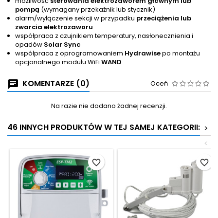
możliwość
sterowania elektrozaworem głównym lub
pompą
(wymagany przekaźnik lub stycznik)
alarm/wyłączenie sekcji w przypadku
przeciążenia lub
zwarcia elektrozaworu
współpraca z czujnikiem temperatury, nasłonecznienia i
opadów
Solar Sync
współpraca z oprogramowaniem
Hydrawise
po montażu
opcjonalnego modułu WiFi
WAND
KOMENTARZE (0)
Oceń
Na razie nie dodano żadnej recenzji.
46 INNYCH PRODUKTÓW W TEJ SAMEJ KATEGORII:
>
<
favorite_border
favorite_border