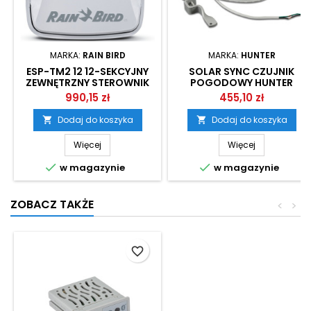
MARKA:
RAIN BIRD
MARKA:
HUNTER
ESP-TM2 12 12-SEKCYJNY
SOLAR SYNC CZUJNIK
ZEWNĘTRZNY STEROWNIK
POGODOWY HUNTER
RAIN BIRD
990,15 zł
455,10 zł
Dodaj do koszyka
Dodaj do koszyka


Więcej
Więcej


w magazynie
w magazynie
ZOBACZ TAKŻE
<
>
favorite_border