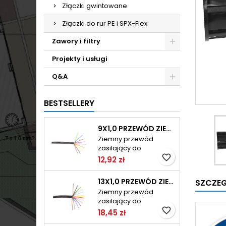
Złączki gwintowane
Złączki do rur PE i SPX-Flex
Zawory i filtry
Projekty i usługi
Q&A
BESTSELLERY
9X1,0 PRZEWÓD ZIEMNY DO ELEKTROZAWORÓW TELE-FONIKA KABLE
Ziemny przewód
zasilający do
elektrozaworów typ:
favorite_border
12,92 zł
IRC (LY2Y) ilość żył: 9
średnica żyły: 1,0mm
13X1,0 PRZEWÓD ZIEMNY DO ELEKTROZAWORÓW TELE-FONIKA KABLE
SZCZE
jednostka sprzedaży:
Ziemny przewód
1mb maksymalnie w
zasilający do
zwoju: 100mb
elektrozaworów typ:
favorite_border
18,45 zł
IRC (LY2Y) ilość żył: 13