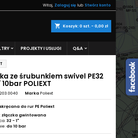
Witaj,
Zaloguj się
lub
Stwórz konto
×
×
×
shopping_cart
Koszyk:
0
szt. - 0,00 zł
LTRY
PROJEKTY I USŁUGI
Q&A
ę
XT
ń
zka ze śrubunkiem swivel PE32
" 10bar POLIEXT
203.0040
Marka
Poliext
skręcana do rur PE Poliext
:
złączka gwintowana
ca:
32 - 1"
nie:
do 10 bar