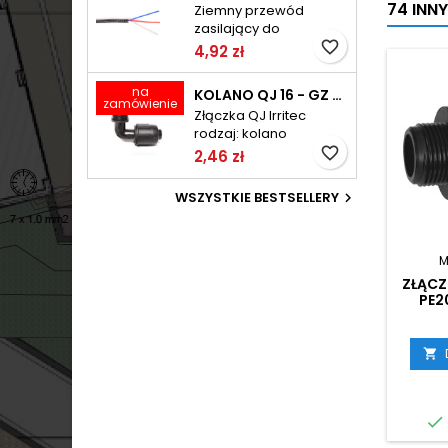
74 INN
Ziemny przewód
zasilający do
elektrozaworów typ:
favorite_border
4,92 zł
IRC (LY2Y) ilość żył: 3
średnica żyły: 1,0mm
na
KOLANO QJ 16 - GZ 3/4 SKRĘCANE IRRITEC
jednostka sprzedaży:
zamówienie
Złączka QJ Irritec
1mb maksymalnie w
rodzaj: kolano
zwoju: 100mb
gwintowane średnica:
favorite_border
2,46 zł
16 - GZ 3/4" ciśnienie:
do 6bar
WSZYSTKIE BESTSELLERY

M
ZŁĄC
PE2

