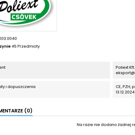
203.0040
zynie
45 Przedmioty
ent
Poliext Kf
eksport@
katy i dopuszczenia
CE, PZH, 
13.12.2024
ENTARZE (0)
Na razie nie dodano żadnej re