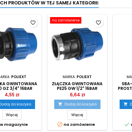
YCH PRODUKTÓW W TEJ SAMEJ KATEGORII:
na zamówienie
favorite_border
favorite_border
ARKA:
POLIEXT
MARKA:
POLIEXT
MA
ZKA GWINTOWANA
ZŁĄCZKA GWINTOWANA
SBA
0 GZ 3/4" 16BAR
PE25 GW 1/2" 16BAR
PROST
POLIEXT
POLIEXT
SPX-
4,55 zł
6,64 zł
Dodaj do koszyka
Dodaj do koszyka
D


Więcej
Więcej


w magazynie
na zamówienie