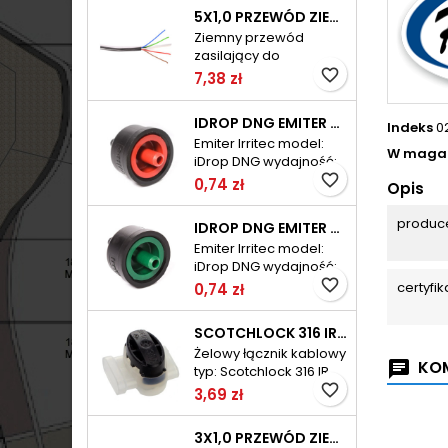
średnica żyły: 1,0mm
5X1,0 PRZEWÓD ZIEMNY DO ELEKTROZAWORÓW TELE-FONIKA KABLE
jednostka sprzedaży:
Ziemny przewód
1mb maksymalnie w
zasilający do
zwoju: 100mb
elektrozaworów typ:
favorite_border
7,38 zł
IRC (LY2Y) ilość żył: 5
średnica żyłyj: 1,0mm
IDROP DNG EMITER 8L/H IRRITEC
Indeks
0
jednostka sprzedaży:
Emiter Irritec model:
1mb maksymalnie w
W maga
iDrop DNG wydajność:
zwoju: 100mb
8l/h przy 1,0bar
favorite_border
0,74 zł
Opis
ciśnienie: od 0,5 do
3,5bar
produc
IDROP DNG EMITER 4L/H IRRITEC
Emiter Irritec model:
iDrop DNG wydajność:
4l/h przy 1,0bar
favorite_border
certyfi
0,74 zł
ciśnienie: od 0,5 do
3,5bar
SCOTCHLOCK 316 IR ŻELOWY ŁĄCZNIK KABLOWY 3M
Żelowy łącznik kablowy
KOM
typ: Scotchlock 316 IR
"pojemność": 3x 0,1-
favorite_border
3,69 zł
1,5mm2
3X1,0 PRZEWÓD ZIEMNY DO ELEKTROZAWORÓW TELE-FONIKA KABLE