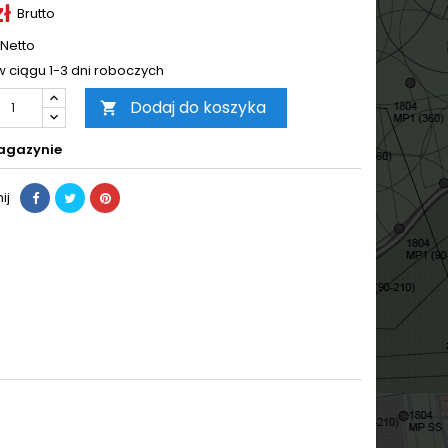
zł
Brutto
Netto
w ciągu 1-3 dni roboczych
Dodaj do koszyka

agazynie
ij