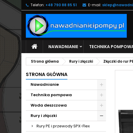
Telefon:
+48 790 88 85 51
E-mail:
sklep@nawadni
M
U
Z
add_circle_outline
Mu
Na
NAWADNIANIE
TECHNIKA POMPOW
Strona główna
Rury i złączki
Złączki do rur P
STRONA GŁÓWNA
Nawadnianie
Technika pompowa
Woda deszczowa
Rury i złączki
Rury PE i przewody SPX-Flex