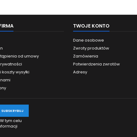
FIRMA
TWOJE KONTO
Dane osobowe
in
Zwroty produktów
tąpienia od umowy
Zamówienia
prywatności
Potwierdzenia zwrotów
i koszty wysyłki
Adresy
z nami
ony
 W tym celu
nformacji