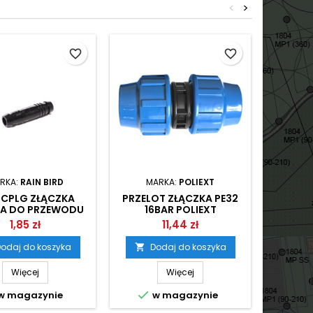
<
>
favorite_border
favorite_border
RKA:
RAIN BIRD
MARKA:
POLIEXT
MA
-CPLG ZŁĄCZKA
PRZELOT ZŁĄCZKA PE32
TRÓJ
A DO PRZEWODU
16BAR POLIEXT
FLEX RAIN BIRD
1,85 zł
11,44 zł
odaj do koszyka
Dodaj do koszyka
D


Więcej
Więcej


w magazynie
w magazynie
w