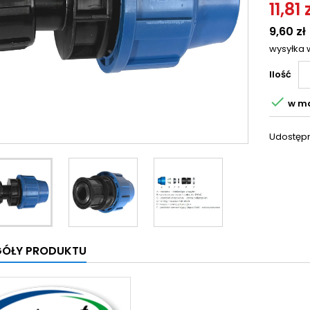
11,81 
9,60 zł
wysyłka 
Ilość

w m
Udostępn
GÓŁY PRODUKTU