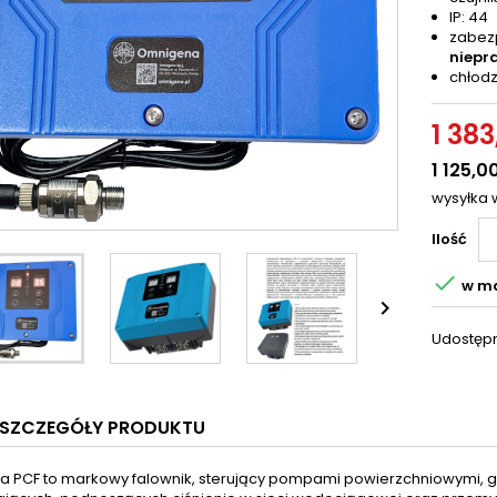
IP: 44
zabez
niepr
chłod
1 383
1 125,00
wysyłka 
Ilość

w m

Udostępn
SZCZEGÓŁY PRODUKTU
 PCF to markowy falownik, sterujący pompami powierzchniowymi, gł