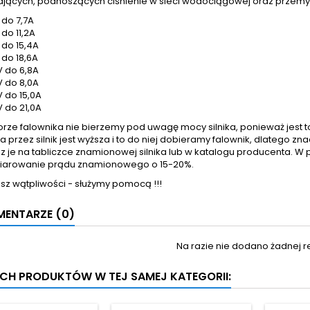
jących, podnoszących ciśnienie w sieci wodociągowej oraz przemysło
 do 7,7A
do 11,2A
 do 15,4A
 do 18,6A
 do 6,8A
 do 8,0A
 do 15,0A
 do 21,0A
orze falownika nie bierzemy pod uwagę mocy silnika, ponieważ jes
 przez silnik jest wyższa i to do niej dobieramy falownik, dlatego
sz je na tabliczce znamionowej silnika lub w katalogu producenta.
arowanie prądu znamionowego o 15-20%.
sz wątpliwości - służymy pomocą !!!
ENTARZE (0)
Na razie nie dodano żadnej re
YCH PRODUKTÓW W TEJ SAMEJ KATEGORII: