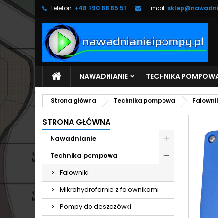
Telefon:
+48 790 88 85 51
E-mail:
sklep@nawadni
M
U
Z
add_circle_outline
Mu
Na
NAWADNIANIE
TECHNIKA POMPOW
Strona główna
Technika pompowa
Falownik
STRONA GŁÓWNA
Nawadnianie
Technika pompowa
Falowniki
Mikrohydrofornie z falownikami
Pompy do deszczówki