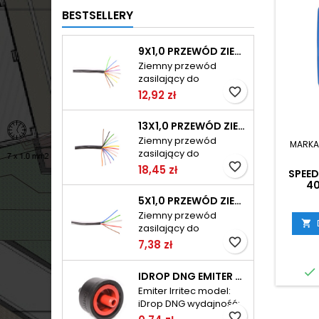
BESTSELLERY
9X1,0 PRZEWÓD ZIEMNY DO ELEKTROZAWORÓW TELE-FONIKA KABLE
Ziemny przewód
zasilający do
elektrozaworów typ:
favorite_border
12,92 zł
IRC (LY2Y) ilość żył: 9
średnica żyły: 1,0mm
13X1,0 PRZEWÓD ZIEMNY DO ELEKTROZAWORÓW TELE-FONIKA KABLE
jednostka sprzedaży:
Ziemny przewód
1mb maksymalnie w
MARKA
zasilający do
zwoju: 100mb
elektrozaworów typ:
favorite_border
18,45 zł
SPEED
IRC (LY2Y) ilość żył: 13
40
średnica żyły: 1,0mm
IN
5X1,0 PRZEWÓD ZIEMNY DO ELEKTROZAWORÓW TELE-FONIKA KABLE
jednostka sprzedaży:
Ziemny przewód
1mb maksymalnie w

zasilający do
zwoju: 100mb
elektrozaworów typ:
favorite_border
7,38 zł
IRC (LY2Y) ilość żył: 5
średnica żyłyj: 1,0mm

IDROP DNG EMITER 8L/H IRRITEC
jednostka sprzedaży:
Emiter Irritec model:
1mb maksymalnie w
iDrop DNG wydajność:
zwoju: 100mb
8l/h przy 1,0bar
favorite_border