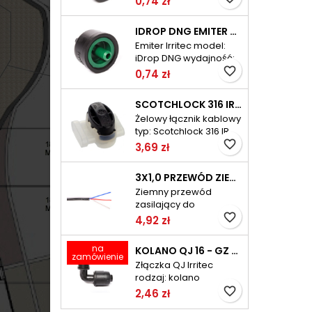
0,74 zł
ciśnienie: od 0,5 do
3,5bar
IDROP DNG EMITER 4L/H IRRITEC
Emiter Irritec model:
iDrop DNG wydajność:
4l/h przy 1,0bar
favorite_border
0,74 zł
ciśnienie: od 0,5 do
3,5bar
SCOTCHLOCK 316 IR ŻELOWY ŁĄCZNIK KABLOWY 3M
Żelowy łącznik kablowy
typ: Scotchlock 316 IR
"pojemność": 3x 0,1-
favorite_border
3,69 zł
1,5mm2
3X1,0 PRZEWÓD ZIEMNY DO ELEKTROZAWORÓW TELE-FONIKA KABLE
Ziemny przewód
zasilający do
elektrozaworów typ:
favorite_border
4,92 zł
IRC (LY2Y) ilość żył: 3
średnica żyły: 1,0mm
na
KOLANO QJ 16 - GZ 3/4 SKRĘCANE IRRITEC
jednostka sprzedaży:
zamówienie
Złączka QJ Irritec
1mb maksymalnie w
rodzaj: kolano
zwoju: 100mb
gwintowane średnica:
favorite_border
2,46 zł
16 - GZ 3/4" ciśnienie: