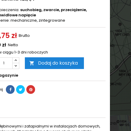
pieczenia:
suchobieg, zwarcie, przeciążenie,
awidłowe napięcie
zenie: mechaniczne, zintegrowane
,75 zł
Brutto
 zł
Netto
w ciągu 1-3 dni roboczych
Dodaj do koszyka

agazynie
ij
ębinowymi i zatapialnymi w instalacjach domowych,