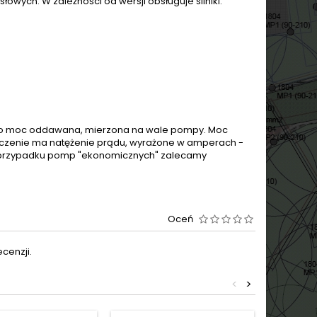
wych. W zależności od wersji obsługuje silniki:
t to moc oddawana, mierzona na wale pompy. Moc
 znaczenie ma natężenie prądu, wyrażone w amperach -
 W przypadku pomp "ekonomicznych" zalecamy
Oceń
cenzji.
<
>