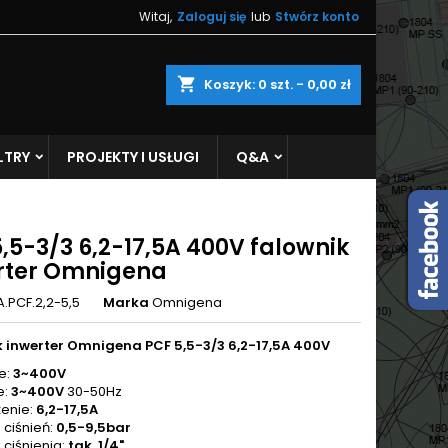
Witaj,
Zaloguj się
lub
Stwórz konto
×
×
×
shopping_cart
Koszyk:
0
szt. - 0,00 zł
LTRY
PROJEKTY I USŁUGI
Q&A
ę
ń
,5-3/3 6,2-17,5A 400V falownik
rter Omnigena
A.PCF.2,2-5,5
Marka
Omnigena
 inwerter Omnigena PCF 5,5-3/3 6,2-17,5A 400V
e:
3~400V
e:
3~40
0V
30-50Hz
enie:
6,2-17,5A
 ciśnień:
0,5-9,5bar
k ciśnienia:
tak, 1/4"