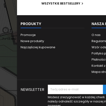
do 6bar
WSZYSTKIE BESTSELLERY

PRODUKTY
NASZA 
Promocje
O nas
Nowe produkty
Regulam
Najczęściej kupowane
Wzór ods
Polityka 
Płatności 
Kontakt 
Mapa str
NEWSLETTER
Możesz zrezygnować w każdej chwili.
należy odnaleźć szczegóły w naszej i
prawnej.