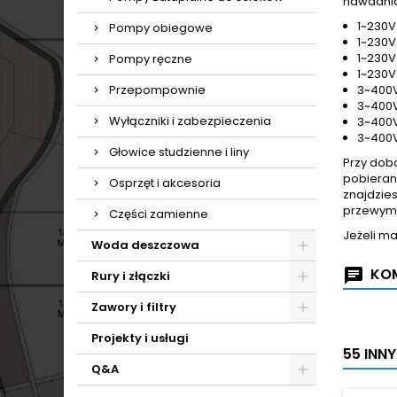
nawadnia
1~230V
Pompy obiegowe
1~230V 
1
~230V
Pompy ręczne
1
~230V
Przepompownie
3
~400V
3
~400V
Wyłączniki i zabezpieczenia
3
~400V
3
~400V
Głowice studzienne i liny
Przy dob
pobierana
Osprzęt i akcesoria
znajdzie
przewymi
Części zamienne
Jeżeli ma
Woda deszczowa
KOM
Rury i złączki
Zawory i filtry
Projekty i usługi
55 INN
Q&A