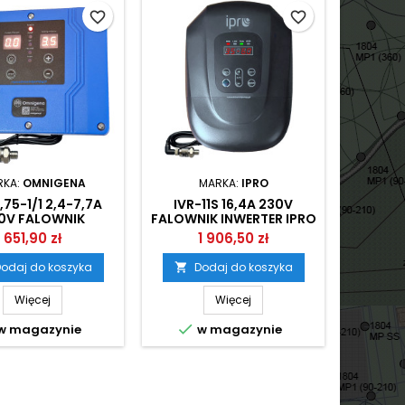
favorite_border
favorite_border
RKA:
OMNIGENA
MARKA:
IPRO
MAR
,75-1/1 2,4-7,7A
IVR-11S 16,4A 230V
FPC PRO 
0V FALOWNIK
FALOWNIK INWERTER IPRO
FALO
RTER OMNIGENA
651,90 zł
1 906,50 zł
odaj do koszyka
Dodaj do koszyka
D


Więcej
Więcej


w magazynie
w magazynie
w