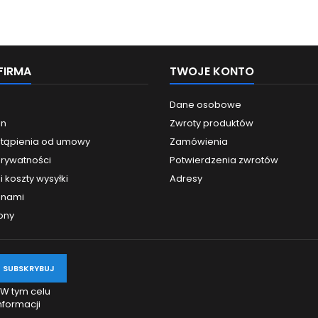
FIRMA
TWOJE KONTO
Dane osobowe
in
Zwroty produktów
tąpienia od umowy
Zamówienia
prywatności
Potwierdzenia zwrotów
i koszty wysyłki
Adresy
z nami
ony
 W tym celu
nformacji