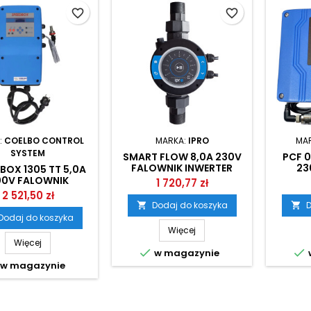
favorite_border
favorite_border
:
COELBO CONTROL
MARKA:
IPRO
MA
SYSTEM
SMART FLOW 8,0A 230V
PCF 0
FALOWNIK INWERTER
23
BOX 1305 TT 5,0A
PRZEPŁYWOWY IPRO
INWE
0V FALOWNIK
1 720,77 zł
WERTER COELBO
2 521,50 zł
Dodaj do koszyka
D


Dodaj do koszyka
Więcej
Więcej


w magazynie
w magazynie