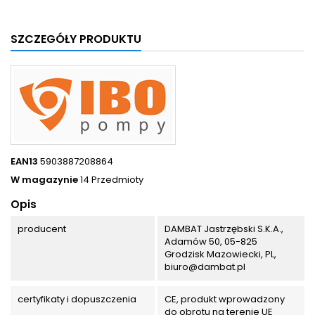
SZCZEGÓŁY PRODUKTU
EAN13
5903887208864
W magazynie
14 Przedmioty
Opis
producent
DAMBAT Jastrzębski S.K.A.,
Adamów 50, 05-825
Grodzisk Mazowiecki, PL,
biuro@dambat.pl
certyfikaty i dopuszczenia
CE, produkt wprowadzony
do obrotu na terenie UE