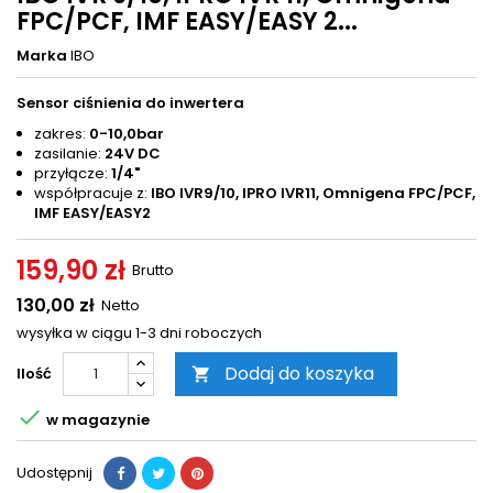
FPC/PCF, IMF EASY/EASY 2...
Marka
IBO
Sensor ciśnienia do inwertera
zakres:
0-10,0bar
zasilanie:
24V DC
przyłącze:
1/4"
współpracuje z:
IBO IVR9/10, IPRO IVR11, Omnigena FPC/PCF,
IMF EASY/EASY2
159,90 zł
Brutto
130,00 zł
Netto
wysyłka w ciągu 1-3 dni roboczych
Dodaj do koszyka
Ilość


w magazynie
Udostępnij