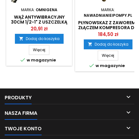
MARKA:
OMNIGENA
MARKA:
NAWADNIANIEIPOMPY.PL
WĄŻ ANTYWIBRACYJNY
30CM 1/2-1" Z USZCZELKĄ
PŁYNOWSKAZ Z ZAWOREM I
ZŁĄCZEM KOMPRESORA DO
20,91 zł
ZBIORNIKA
184,50 zł
HYDROFOROWEGO 1500-
Dodaj do koszyka

2000L
Dodaj do koszyka

Więcej
Więcej

w magazynie

w magazynie

PRODUKTY

NASZA FIRMA

TWOJE KONTO