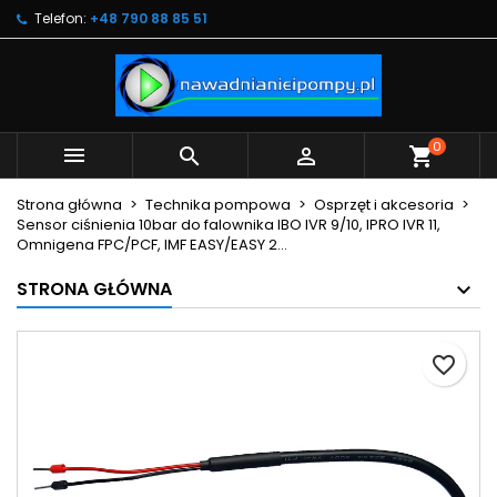
Telefon:
+48 790 88 85 51
×
×
×
Moje listy życzeń
Utwórz listę życzeń
Zaloguj się
Utwórz nową listę
add_circle_outline
Musisz być zalogowany by zapisać produkty na
Nazwa listy życzeń
swojej liście życzeń.
0



shopping_cart
Anuluj
Zaloguj się
Strona główna
Technika pompowa
Osprzęt i akcesoria
Anuluj
Utwórz listę życzeń
Sensor ciśnienia 10bar do falownika IBO IVR 9/10, IPRO IVR 11,
Omnigena FPC/PCF, IMF EASY/EASY 2...
STRONA GŁÓWNA
favorite_border