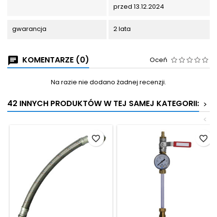
przed 13.12.2024
gwarancja
2 lata
KOMENTARZE (0)
Oceń
Na razie nie dodano żadnej recenzji.
42 INNYCH PRODUKTÓW W TEJ SAMEJ KATEGORII:
>
<
favorite_border
favorite_border