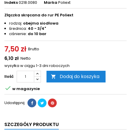
Indeks
0218.0080
Marka
Poliext
Złączka skręcana do rur PE Poliext
rodzaj:
obejma siodłowa
średnica:
40 - 3/4"
ciśnienie:
do 10 bar
7,50 zł
Brutto
6,10 zł
Netto
wysyłka w ciągu 1-3 dni roboczych
Dodaj do koszyka
Ilość


w magazynie
Udostępnij
SZCZEGÓŁY PRODUKTU