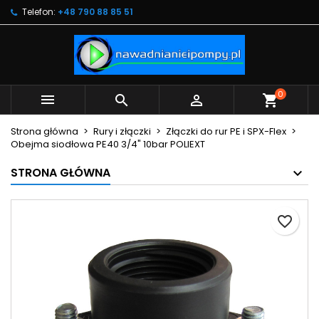
Telefon:
+48 790 88 85 51
×
×
×
Moje listy życzeń
Utwórz listę życzeń
Zaloguj się
Utwórz nową listę
add_circle_outline
Musisz być zalogowany by zapisać produkty na
Nazwa listy życzeń
swojej liście życzeń.
0



shopping_cart
Anuluj
Zaloguj się
Strona główna
Rury i złączki
Złączki do rur PE i SPX-Flex
Anuluj
Utwórz listę życzeń
Obejma siodłowa PE40 3/4" 10bar POLIEXT
STRONA GŁÓWNA
favorite_border