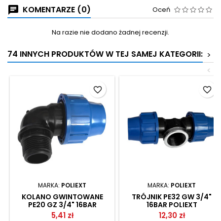
KOMENTARZE (0)
Oceń
Na razie nie dodano żadnej recenzji.
74 INNYCH PRODUKTÓW W TEJ SAMEJ KATEGORII:
>
<
favorite_border
favorite_border
MARKA:
POLIEXT
MARKA:
POLIEXT
KOLANO GWINTOWANE
TRÓJNIK PE32 GW 3/4"
PE20 GZ 3/4" 16BAR
16BAR POLIEXT
POLIEXT
5,41 zł
12,30 zł