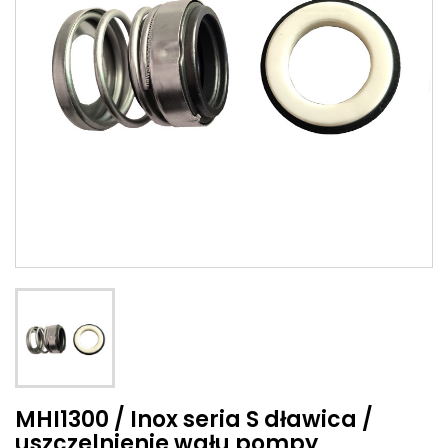
MHI1300 / Inox seria S dławica /
uszczelnienie wału pompy