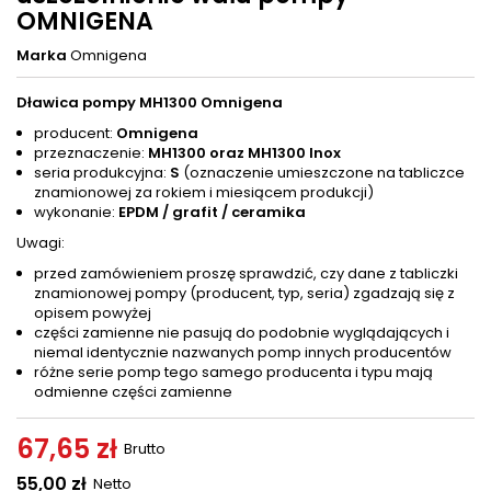
OMNIGENA
Marka
Omnigena
Dławica pompy MH1300 Omnigena
producent:
Omnigena
przeznaczenie:
MH1300 oraz MH1300 Inox
seria produkcyjna:
S
(oznaczenie umieszczone na tabliczce
znamionowej za rokiem i miesiącem produkcji)
wykonanie:
EPDM / grafit / ceramika
Uwagi:
przed zamówieniem proszę sprawdzić, czy dane z tabliczki
znamionowej pompy (producent, typ, seria) zgadzają się z
opisem powyżej
części zamienne nie pasują do podobnie wyglądających i
niemal identycznie nazwanych pomp innych producentów
różne serie pomp tego samego producenta i typu mają
odmienne części zamienne
67,65 zł
Brutto
55,00 zł
Netto