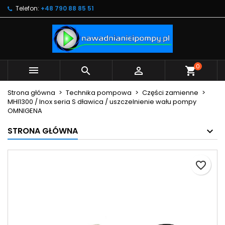
Telefon:
+48 790 88 85 51
×
×
×
Moje listy życzeń
Utwórz listę życzeń
Zaloguj się
Utwórz nową listę
add_circle_outline
Musisz być zalogowany by zapisać produkty na
Nazwa listy życzeń
swojej liście życzeń.
0



shopping_cart
Anuluj
Zaloguj się
Strona główna
Technika pompowa
Części zamienne
Anuluj
Utwórz listę życzeń
MHI1300 / Inox seria S dławica / uszczelnienie wału pompy
OMNIGENA
STRONA GŁÓWNA
favorite_border