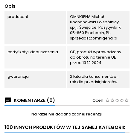
Opis
producent
OMNIGENA Michał
Kochanowski i Wspólnicy
sp.j., Święcice, Pozytywki 7,
05-860 Płochocin, PL,
sprzedaz@omnigena.pl
certyfikaty i dopuszczenia
CE, produkt wprowadzony
do obrotu na terenie UE
przed 13.12.2024
gwarancja
2 lata dla konsumentów, 1
rok dla przedsiębiorców
KOMENTARZE (0)
Oceń
Na razie nie dodano żadnej recenzji.
100 INNYCH PRODUKTÓW W TEJ SAMEJ KATEGORII: