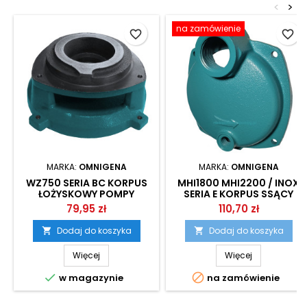
<
>
na zamówienie
favorite_border
favorite_border
MARKA:
OMNIGENA
MARKA:
OMNIGENA
WZ750 SERIA BC KORPUS
MHI1800 MHI2200 / INOX
ŁOŻYSKOWY POMPY
SERIA E KORPUS SSĄCY
OMNIGENA
POMPY OMNIGENA
79,95 zł
110,70 zł
Dodaj do koszyka
Dodaj do koszyka


Więcej
Więcej


w magazynie
na zamówienie