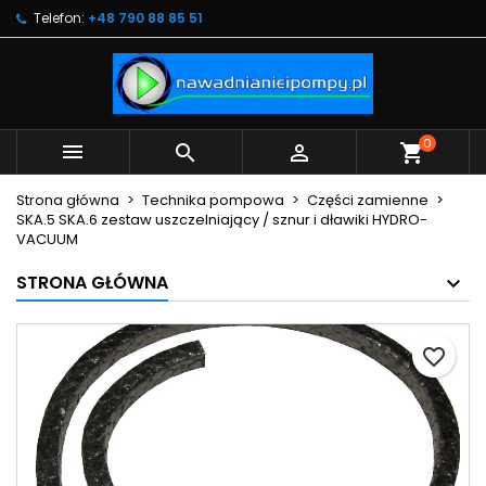
Telefon:
+48 790 88 85 51
×
×
×
Moje listy życzeń
Utwórz listę życzeń
Zaloguj się
Utwórz nową listę
add_circle_outline
Musisz być zalogowany by zapisać produkty na
Nazwa listy życzeń
swojej liście życzeń.
0



shopping_cart
Anuluj
Zaloguj się
Strona główna
Technika pompowa
Części zamienne
Anuluj
Utwórz listę życzeń
SKA.5 SKA.6 zestaw uszczelniający / sznur i dławiki HYDRO-
VACUUM
STRONA GŁÓWNA
favorite_border