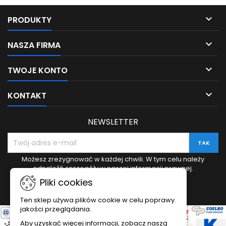

PRODUKTY

NASZA FIRMA

TWOJE KONTO

KONTAKT
NEWSLETTER
Możesz zrezygnować w każdej chwili. W tym celu należy
odnaleźć szczegóły w naszej informacji prawnej.
Pliki cookies
Ten sklep używa plików cookie w celu poprawy
jakości przeglądania.
Aby uzyskać więcej informacji, zobacz naszą