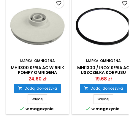
favorite_border
favorite_border
MARKA:
OMNIGENA
MARKA:
OMNIGENA
MHI1300 SERIA AC WIRNIK
MHI1300 / INOX SERIA AC
POMPY OMNIGENA
USZCZELKA KORPUSU
POMPY OMNIGENA
24,60 zł
19,68 zł
Dodaj do koszyka
Dodaj do koszyka


Więcej
Więcej


w magazynie
w magazynie