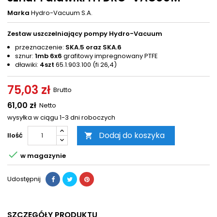
Marka
Hydro-Vacuum S.A.
Zestaw uszczelniający pompy Hydro-Vacuum
przeznaczenie:
SKA.5 oraz SKA.6
sznur:
1mb 6x6
grafitowy impregnowany PTFE
dławiki:
4szt
65.1.903.100 (fi 26,4)
75,03 zł
Brutto
61,00 zł
Netto
wysyłka w ciągu 1-3 dni roboczych
Dodaj do koszyka
Ilość


w magazynie
Udostępnij
SZCZEGÓŁY PRODUKTU