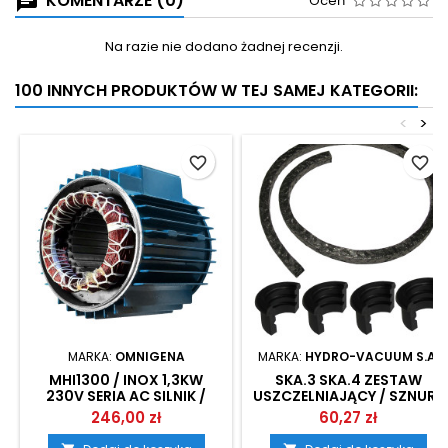
KOMENTARZE (0)
Oceń
Na razie nie dodano żadnej recenzji.
100 INNYCH PRODUKTÓW W TEJ SAMEJ KATEGORII:
<
>
favorite_border
favorite_border
MARKA:
OMNIGENA
MARKA:
HYDRO-VACUUM S.A.
MHI1300 / INOX 1,3KW
SKA.3 SKA.4 ZESTAW
230V SERIA AC SILNIK /
USZCZELNIAJĄCY / SZNUR I
STOJAN POMPY OMNIGENA
DŁAWIKI HYDRO-VACUUM
246,00 zł
60,27 zł