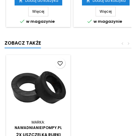
Dodaj do koszyka
Dodaj do koszyka


Więcej
Więcej


w magazynie
w magazynie
ZOBACZ TAKŻE
<
>
favorite_border
MARKA:
NAWADNIANIEIPOMPY.PL
2X USZCZELKA RURKI