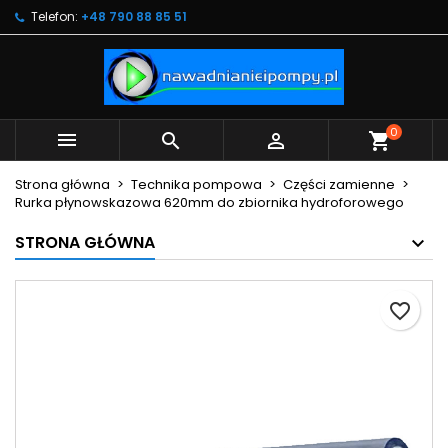
Telefon:
+48 790 88 85 51
×
×
×
Moje listy życzeń
Utwórz listę życzeń
Zaloguj się
Utwórz nową listę
add_circle_outline
Musisz być zalogowany by zapisać produkty na
Nazwa listy życzeń
swojej liście życzeń.
0



shopping_cart
Anuluj
Zaloguj się
Strona główna
Technika pompowa
Części zamienne
Anuluj
Utwórz listę życzeń
Rurka płynowskazowa 620mm do zbiornika hydroforowego
STRONA GŁÓWNA
favorite_border