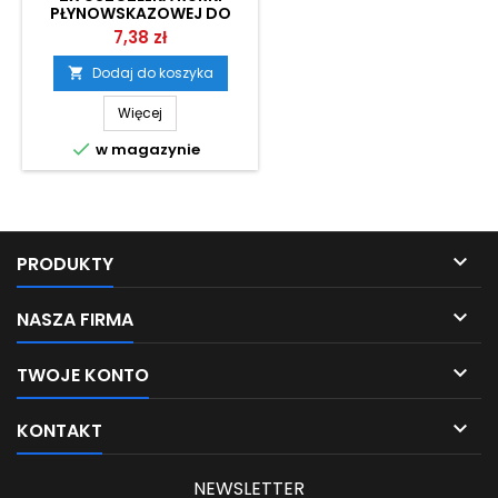
PŁYNOWSKAZOWEJ DO
ZBIORNIKA
7,38 zł
HYDROFOROWEGO
Dodaj do koszyka

Więcej

w magazynie

PRODUKTY

NASZA FIRMA

TWOJE KONTO

KONTAKT
NEWSLETTER