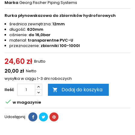
Marka
Georg Fischer Piping Systems
Rurka płynowskazowa do zbiorników hydroforowych
średnica zewnętrzna:
12mm
długość:
620mm
ciśnienie:
do 16,0bar
materiał:
transparentne PVC-U
przeznaczenie:
zbiorniki 100-1000l
24,60 zł
Brutto
20,00 zł
Netto
wysyłka w ciągu 1-3 dni roboczych
Dodaj do koszyka
Ilość


w magazynie
Udostępnij