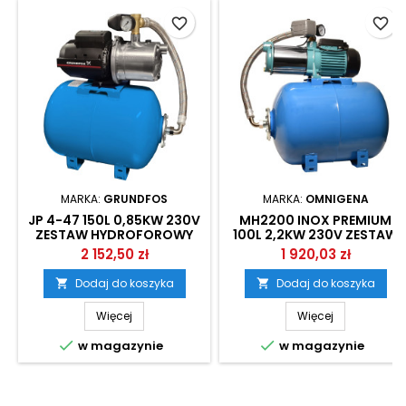
favorite_border
favorite_border
MARKA:
GRUNDFOS
MARKA:
OMNIGENA
JP 4-47 150L 0,85KW 230V
MH2200 INOX PREMIUM
ZESTAW HYDROFOROWY
100L 2,2KW 230V ZESTAW
GRUNDFOS
HYDROFOROWY OMNIGENA
2 152,50 zł
1 920,03 zł
Dodaj do koszyka
Dodaj do koszyka


Więcej
Więcej


w magazynie
w magazynie