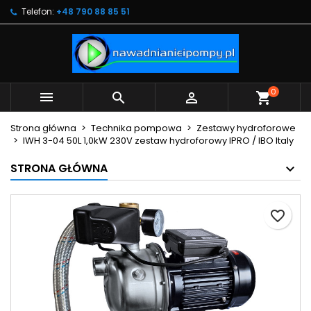
Telefon:
+48 790 88 85 51
×
×
×
Moje listy życzeń
Utwórz listę życzeń
Zaloguj się
Utwórz nową listę
add_circle_outline
Musisz być zalogowany by zapisać produkty na
Nazwa listy życzeń
swojej liście życzeń.
0



shopping_cart
Anuluj
Zaloguj się
Strona główna
Technika pompowa
Zestawy hydroforowe
Anuluj
Utwórz listę życzeń
IWH 3-04 50L 1,0kW 230V zestaw hydroforowy IPRO / IBO Italy
STRONA GŁÓWNA
favorite_border