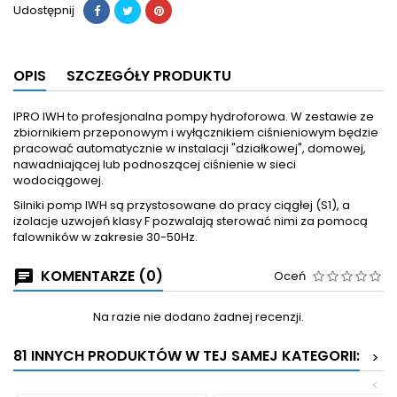
Udostępnij
OPIS
SZCZEGÓŁY PRODUKTU
IPRO IWH to profesjonalna pompy hydroforowa. W zestawie ze
zbiornikiem przeponowym i wyłącznikiem ciśnieniowym będzie
pracować automatycznie w instalacji "działkowej", domowej,
nawadniającej lub podnoszącej ciśnienie w sieci
wodociągowej.
Silniki pomp IWH są przystosowane do pracy ciągłej (S1), a
izolacje uzwojeń klasy F pozwalają sterować nimi za pomocą
falowników w zakresie 30-50Hz.
KOMENTARZE (0)
Oceń
Na razie nie dodano żadnej recenzji.
81 INNYCH PRODUKTÓW W TEJ SAMEJ KATEGORII:
>
<