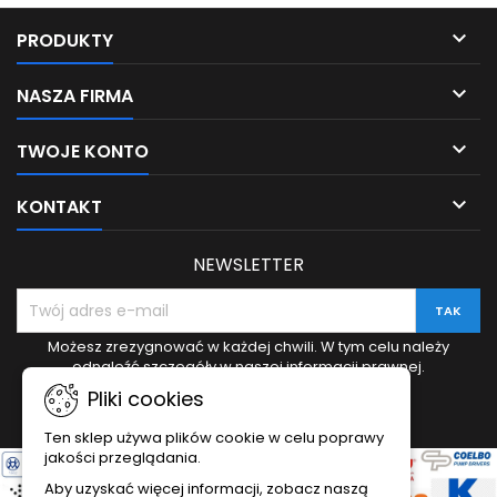

PRODUKTY

NASZA FIRMA

TWOJE KONTO

KONTAKT
NEWSLETTER
Możesz zrezygnować w każdej chwili. W tym celu należy
odnaleźć szczegóły w naszej informacji prawnej.
Pliki cookies
Ten sklep używa plików cookie w celu poprawy
jakości przeglądania.
Aby uzyskać więcej informacji, zobacz naszą