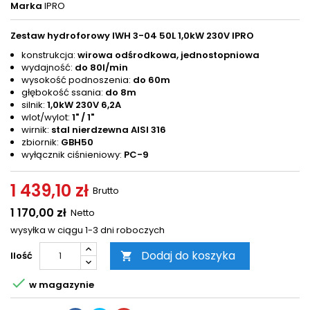
Marka
IPRO
Zestaw hydroforowy IWH 3-04 50L 1,0kW 230V IPRO
konstrukcja:
wirowa odśrodkowa, jednostopniowa
wydajność:
do 80l/min
wysokość podnoszenia:
do 60m
głębokość ssania:
do 8m
silnik:
1,0kW 230V 6,2A
wlot/wylot:
1" / 1"
wirnik:
stal nierdzewna AISI 316
zbiornik:
GBH50
wyłącznik ciśnieniowy:
PC-9
1 439,10 zł
Brutto
1 170,00 zł
Netto
wysyłka w ciągu 1-3 dni roboczych
Dodaj do koszyka
Ilość


w magazynie