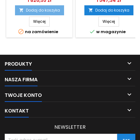
1 826,55 zł
1 547,34 zł
Dodaj do koszyka
Dodaj do koszyka


Więcej
Więcej


na zamówienie
w magazynie

PRODUKTY

NASZA FIRMA

TWOJE KONTO

KONTAKT
NEWSLETTER