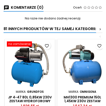
KOMENTARZE (0)
Oceń
Na razie nie dodano żadnej recenzji.
81 INNYCH PRODUKTÓW W TEJ SAMEJ KATEGORII:
>
<
na zamówienie
favorite_border
favorite_border
MARKA:
GRUNDFOS
MARKA:
OMNIGENA
JP 4-47 80L 0,85KW 230V
MH1300 PREMIUM 150L
ZESTAW HYDROFOROWY
1,45KW 230V ZESTAW
GRUNDFOS
HYDROFOROWY OMNIGENA