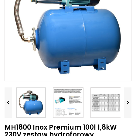


MH1800 Inox Premium 100l 1,8kW
230V zestaw hydroforowy