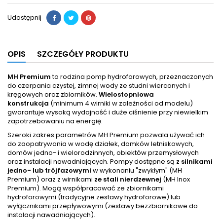
Udostępnij
OPIS
SZCZEGÓŁY PRODUKTU
MH Premium
to rodzina pomp hydroforowych, przeznaczonych
do czerpania czystej, zimnej wody ze studni wierconych i
kręgowych oraz zbiorników.
Wielostopniowa
konstrukcja
(minimum 4 wirniki w zależności od modelu)
gwarantuje wysoką wydajność i duże ciśnienie przy niewielkim
zapotrzebowaniu na energię.
Szeroki zakres parametrów MH Premium pozwala używać ich
do zaopatrywania w wodę działek, domków letniskowych,
domów jedno- i wielorodzinnych, obiektów przemysłowych
oraz instalacji nawadniających. Pompy dostępne są
z silnikami
jedno- lub trójfazowymi
w wykonaniu "zwykłym" (MH
Premium) oraz z wirnikami
ze stali nierdzewnej
(MH Inox
Premium). Mogą współpracować ze zbiornikami
hydroforowymi (tradycyjne zestawy hydroforowe) lub
wyłącznikami przepływowymi (zestawy bezzbiornikowe do
instalacji nawadniających).