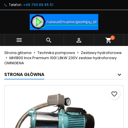
Telefon:
+48 790 88 85 51
×
×
×
Moje listy życzeń
Utwórz listę życzeń
Zaloguj się
Utwórz nową listę
add_circle_outline
Musisz być zalogowany by zapisać produkty na
Nazwa listy życzeń
swojej liście życzeń.
0



shopping_cart
Anuluj
Zaloguj się
Strona główna
Technika pompowa
Zestawy hydroforowe
Anuluj
Utwórz listę życzeń
MH1800 Inox Premium 100l 1,8kW 230V zestaw hydroforowy
OMNIGENA
STRONA GŁÓWNA
favorite_border