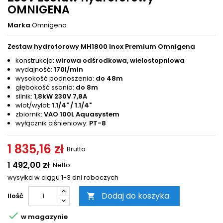
OMNIGENA
Marka
Omnigena
Zestaw hydroforowy MH1800 Inox Premium Omnigena
konstrukcja:
wirowa odśrodkowa, wielostopniowa
wydajność:
170l/min
wysokość podnoszenia:
do 48m
głębokość ssania:
do 8m
silnik:
1,8kW 230V 7,8A
wlot/wylot:
1.1/4" / 1.1/4"
zbiornik:
VAO 100L Aquasystem
wyłącznik ciśnieniowy:
PT-8
1 835,16 zł
Brutto
1 492,00 zł
Netto
wysyłka w ciągu 1-3 dni roboczych
Dodaj do koszyka
Ilość


w magazynie