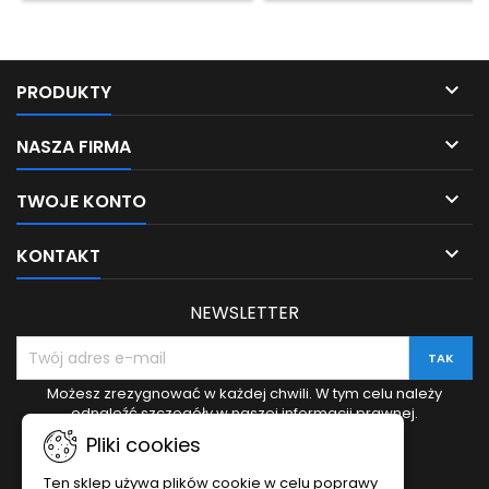

PRODUKTY

NASZA FIRMA

TWOJE KONTO

KONTAKT
NEWSLETTER
Możesz zrezygnować w każdej chwili. W tym celu należy
odnaleźć szczegóły w naszej informacji prawnej.
Pliki cookies
Ten sklep używa plików cookie w celu poprawy