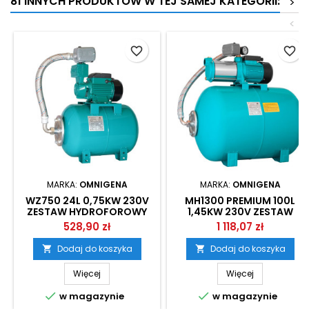
81 INNYCH PRODUKTÓW W TEJ SAMEJ KATEGORII:
>
<
favorite_border
favorite_border
MARKA:
OMNIGENA
MARKA:
OMNIGENA
WZ750 24L 0,75KW 230V
MH1300 PREMIUM 100L
ZESTAW HYDROFOROWY
1,45KW 230V ZESTAW
OMNIGENA
HYDROFOROWY OMNIGENA
528,90 zł
1 118,07 zł
Dodaj do koszyka
Dodaj do koszyka


Więcej
Więcej


w magazynie
w magazynie