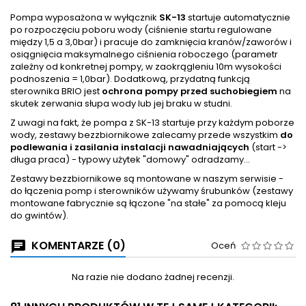
Pompa wyposażona w wyłącznik
SK-13
startuje automatycznie
po rozpoczęciu poboru wody (ciśnienie startu regulowane
między 1,5 a 3,0bar) i pracuje do zamknięcia kranów/zaworów i
osiągnięcia maksymalnego ciśnienia roboczego (parametr
zależny od konkretnej pompy, w zaokrągleniu 10m wysokości
podnoszenia = 1,0bar). Dodatkową, przydatną funkcją
sterownika BRIO jest
ochrona pompy przed suchobiegiem
na
skutek zerwania słupa wody lub jej braku w studni.
Z uwagi na fakt, że pompa z SK-13 startuje przy każdym poborze
wody, zestawy bezzbiornikowe zalecamy przede wszystkim
do
podlewania i zasilania instalacji nawadniających
(start ->
długa praca) - typowy użytek "domowy" odradzamy...
Zestawy bezzbiornikowe są montowane w naszym serwisie -
do łączenia pomp i sterowników używamy śrubunków (zestawy
montowane fabrycznie są łączone "na stałe" za pomocą kleju
do gwintów).
KOMENTARZE (0)
Oceń
Na razie nie dodano żadnej recenzji.