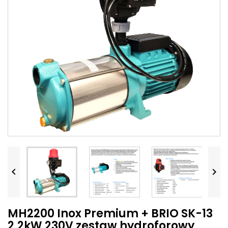


MH2200 Inox Premium + BRIO SK-13
2,2kW 230V zestaw hydroforowy