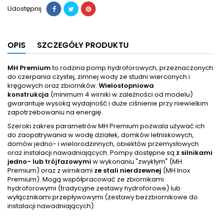
Udostępnij
OPIS
SZCZEGÓŁY PRODUKTU
MH Premium
to rodzina pomp hydroforowych, przeznaczonych
do czerpania czystej, zimnej wody ze studni wierconych i
kręgowych oraz zbiorników.
Wielostopniowa
konstrukcja
(minimum 4 wirniki w zależności od modelu)
gwarantuje wysoką wydajność i duże ciśnienie przy niewielkim
zapotrzebowaniu na energię.
Szeroki zakres parametrów MH Premium pozwala używać ich
do zaopatrywania w wodę działek, domków letniskowych,
domów jedno- i wielorodzinnych, obiektów przemysłowych
oraz instalacji nawadniających. Pompy dostępne są
z silnikami
jedno- lub trójfazowymi
w wykonaniu "zwykłym" (MH
Premium) oraz z wirnikami
ze stali nierdzewnej
(MH Inox
Premium). Mogą współpracować ze zbiornikami
hydroforowymi (tradycyjne zestawy hydroforowe) lub
wyłącznikami przepływowymi (zestawy bezzbiornikowe do
instalacji nawadniających).