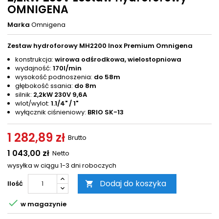
OMNIGENA
Marka
Omnigena
Zestaw hydroforowy MH2200 Inox Premium Omnigena
konstrukcja:
wirowa odśrodkowa, wielostopniowa
wydajność:
170l/min
wysokość podnoszenia:
do 58m
głębokość ssania:
do 8m
silnik:
2,2kW 230V 9,6A
wlot/wylot:
1.1/4" / 1"
wyłącznik ciśnieniowy:
BRIO SK-13
1 282,89 zł
Brutto
1 043,00 zł
Netto
wysyłka w ciągu 1-3 dni roboczych
Dodaj do koszyka
Ilość


w magazynie