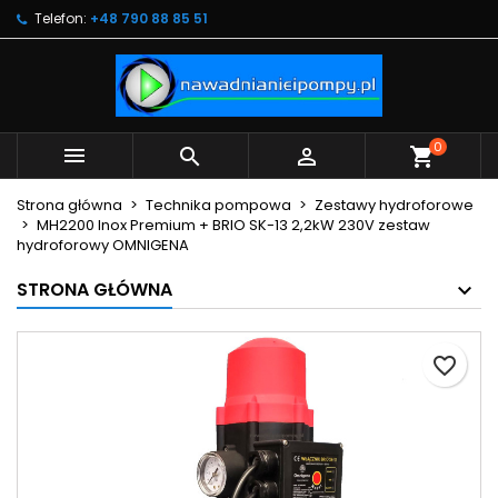
Telefon:
+48 790 88 85 51
×
×
×
Moje listy życzeń
Utwórz listę życzeń
Zaloguj się
Utwórz nową listę
add_circle_outline
Musisz być zalogowany by zapisać produkty na
Nazwa listy życzeń
swojej liście życzeń.
0



shopping_cart
Anuluj
Zaloguj się
Strona główna
Technika pompowa
Zestawy hydroforowe
Anuluj
Utwórz listę życzeń
MH2200 Inox Premium + BRIO SK-13 2,2kW 230V zestaw
hydroforowy OMNIGENA
STRONA GŁÓWNA
favorite_border